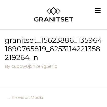
granitset_15623886_135964
1890765819_6253114221358
219264_n
By
cudow0j5h2e4g3er1q
←
Previous Media