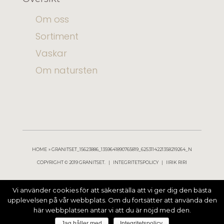
Om oss
Sortiment
Vaskar
Om natursten
HOME
GRANITSET_15623886_1359641890765819_6253114221358219264_N
COPYRIGHT © 2019 GRANITSET. |
INTEGRITETSPOLICY
| IIRIK RIRI
Vi använder cookies för att säkerställa att vi ger dig den bästa
upplevelsen på vår webbplats. Om du fortsätter att använda den
här webbplatsen antar vi att du är nöjd med den.
Jag håller med
Integritetspolicy