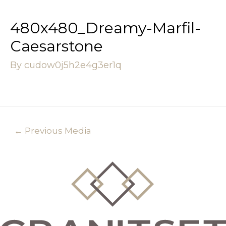
480x480_Dreamy-Marfil-
Caesarstone
By
cudow0j5h2e4g3er1q
←
Previous Media