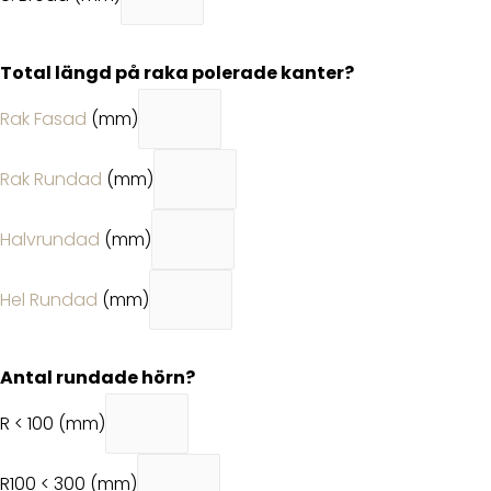
Total längd på raka polerade kanter?
Rak Fasad
(mm)
Rak Rundad
(mm)
Halvrundad
(mm)
Hel Rundad
(mm)
Antal rundade hörn?
R < 100 (mm)
R100 < 300 (mm)