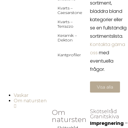
sortiment,
Kvarts –
bläddra bland
Caesarstone
kategorier eller
Kvarts –
Terrazzo
se en fullständig
Keramik –
sortimentslista.
Dekton
Kontakta gärna
oss
med
Kantprofiler
eventuella
frågor.
Visa alla
Vaskar
Om natursten
Om
Skötselråd
Granitskiva
natursten
Impregnering
–
Skötselråd