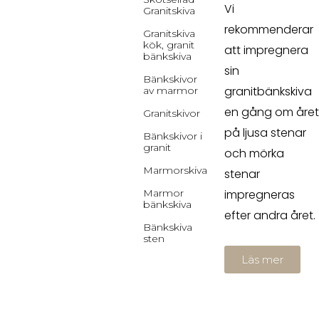
Vi
Granitskiva
rekommenderar
Granitskiva
kök, granit
att impregnera
bänkskiva
sin
Bänkskivor
granitbänkskiva
av marmor
en gång om året
Granitskivor
på ljusa stenar
Bänkskivor i
granit
och mörka
Marmorskiva
stenar
Marmor
impregneras
bänkskiva
efter andra året.
Bänkskiva
sten
Läs mer